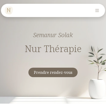
Se rendre au contenu
Semanur Solak
Nur Thérapie
Prendre rendez-vo​​​​us